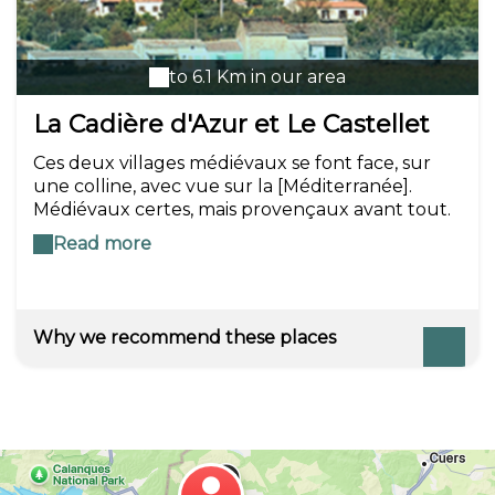
to 6.1 Km in our area
La Cadière d'Azur et Le Castellet
Ces deux villages médiévaux se font face, sur
une colline, avec vue sur la [Méditerranée].
Médiévaux certes, mais provençaux avant tout.
Ils se dévoilent au gré de leurs ruelles fleuries,
Read more
de leurs fontaines et leurs lavoirs. Au Castellet,
les portes et fenêtres des maisons du XVIIème
siècle, encadrées de pierres taillées, attestent de
la richesse des propriétaires de l'époque.
Why we recommend these places