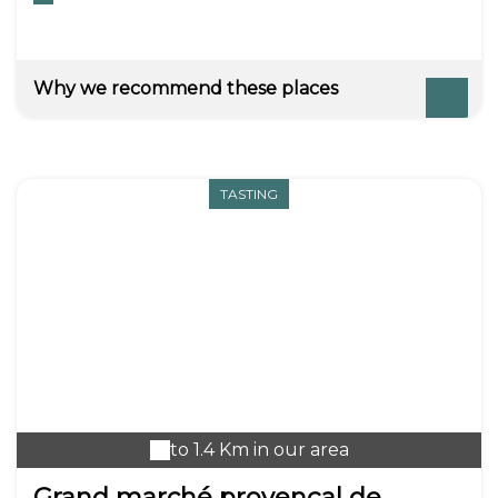
chênes lièges en passant par les arbousiers et
les plantes aromatiques propres au massif du
[cap Sicié].
Why we recommend these places
TASTING
to 1.4 Km in our area
Grand marché provençal de