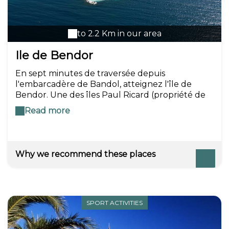
to 2.2 Km in our area
Ile de Bendor
En sept minutes de traversée depuis
l'embarcadère de Bandol, atteignez l'île de
Bendor. Une des îles Paul Ricard (propriété de
l'industriel depuis 1950), qui transmettra ses
Read more
traditions aux curieux, comme les pointus. De
vieux voiliers de pêche traditionnels qui sont mis
à l'honneur mi-septembre lors des Latines de
Bendor.
Why we recommend these places
SPORT ACTIVITIES