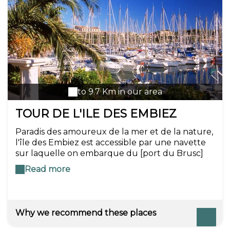
to 9.7 Km in our area
TOUR DE L'ILE DES EMBIEZ
Paradis des amoureux de la mer et de la nature,
l'île des Embiez est accessible par une navette
sur laquelle on embarque du [port du Brusc]
pour une traversée de 12 minutes. Île nature
Read more
éco-responsable, on loue un vélo pour partir en
balade au cœur de la pinède et des vignes.
Avant, au choix : la visite du musée
océanographique ou une baignade.
Why we recommend these places