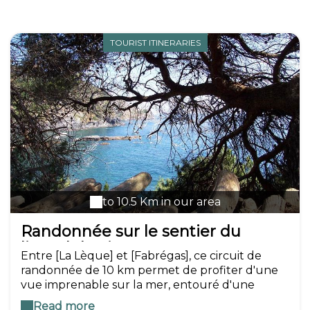
TOURIST ITINERARIES
to 10.5 Km in our area
Randonnée sur le sentier du
littoral de Six-Fours
Entre [La Lèque] et [Fabrégas], ce circuit de
randonnée de 10 km permet de profiter d'une
vue imprenable sur la mer, entouré d'une
végétation très diversifiée, des pins parasols aux
Read more