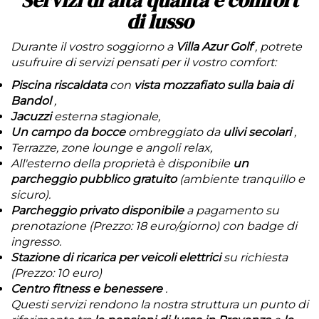
Servizi di alta qualità e comfort
di lusso
Durante il vostro soggiorno a
Villa Azur Golf
, potrete
usufruire di servizi pensati per il vostro comfort:
Piscina riscaldata
con
vista mozzafiato sulla baia di
Bandol
,
Jacuzzi
esterna stagionale,
Un campo da bocce
ombreggiato da
ulivi secolari
,
Terrazze, zone lounge e angoli relax,
All'esterno della proprietà è disponibile
un
parcheggio pubblico gratuito
(ambiente tranquillo e
sicuro).
Parcheggio privato disponibile
a pagamento su
prenotazione (Prezzo: 18 euro/giorno) con badge di
ingresso.
Stazione di ricarica per veicoli elettrici
su richiesta
(Prezzo: 10 euro)
Centro fitness e benessere
.
Questi servizi rendono la nostra struttura un punto di