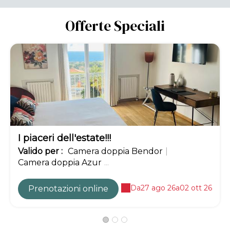
Offerte Speciali
-10%
I piaceri dell'estate!!!
Valido
per
:
Camera doppia Bendor
|
Camera doppia Azur
...
Da
27 ago 26
a
02 ott 26
Prenotazioni online