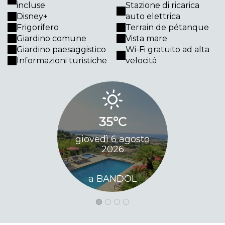
incluse
Stazione di ricarica
Disney+
auto elettrica
Frigorifero
Terrain de pétanque
Giardino comune
Vista mare
Giardino paesaggistico
Wi-Fi gratuito ad alta
Informazioni turistiche
velocità
35°C
34
giovedì 6 agosto
venerdì 
2026
20
a BANDOL
a BA