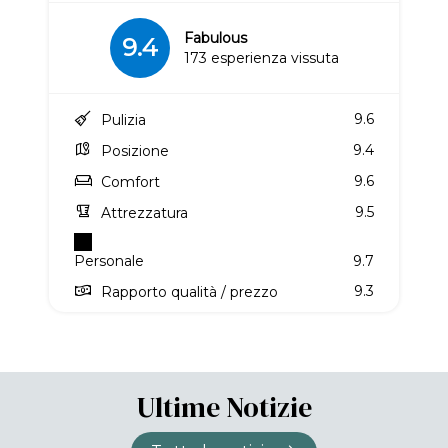
Fabulous
9.4
173 esperienza vissuta
9.6
Pulizia
9.4
Posizione
9.6
Comfort
9.5
Attrezzatura
Personale
9.7
9.3
Rapporto qualità / prezzo
Ultime Notizie