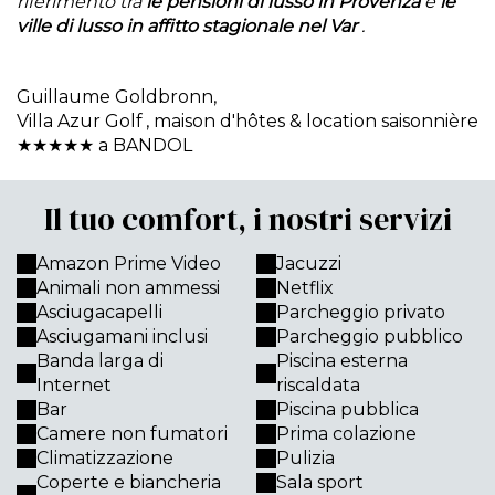
riferimento tra
le pensioni di lusso in Provenza
e
le
ville di lusso in affitto stagionale nel Var
.
Guillaume Goldbronn,
Villa Azur Golf
, maison d'hôtes & location saisonnière
★★★★★ a BANDOL
Il tuo comfort, i nostri servizi
Amazon Prime Video
Jacuzzi
Animali non ammessi
Netflix
Asciugacapelli
Parcheggio privato
Asciugamani inclusi
Parcheggio pubblico
Banda larga di
Piscina esterna
Internet
riscaldata
Bar
Piscina pubblica
Camere non fumatori
Prima colazione
Climatizzazione
Pulizia
Coperte e biancheria
Sala sport