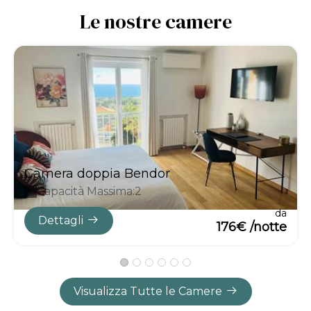
Le nostre camere
Camera doppia Bendor
Capacità Massima:2
da
Dettagli
176€ /notte
Visualizza Tutte le Camere