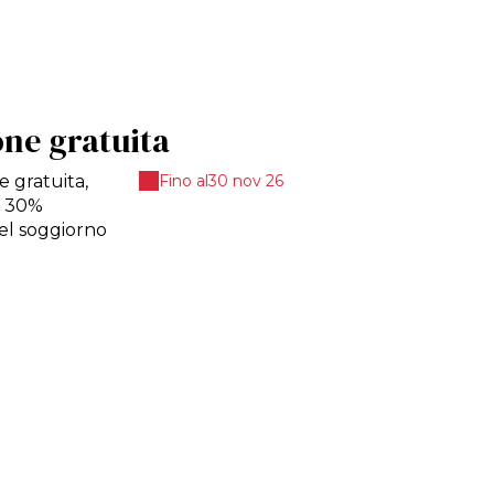
one gratuita
e gratuita,
Fino al
30 nov 26
l 30%
del soggiorno