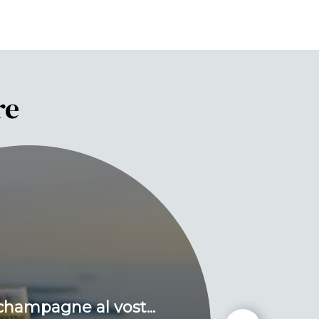
re
 champagne al vost...