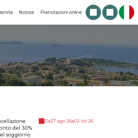
simita
Notizie
Prenotazioni online
ncellazione
Da
27 ago 26
a
02 ott 26
cconto del 30%
 del soggiorno