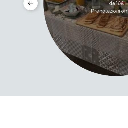
da 16€
Prenotazioni on