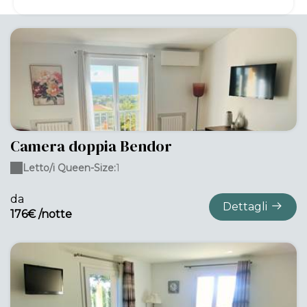
Camera doppia Bendor
Letto/i Queen-Size:
1
da
Dettagli
176€ /notte