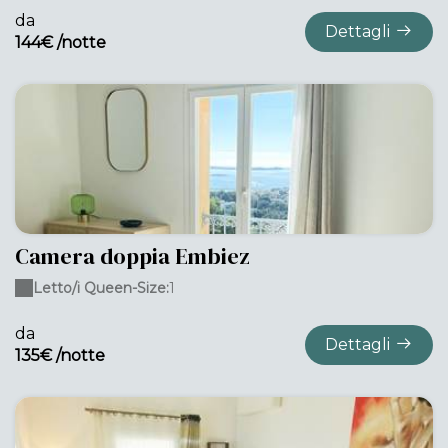
da
Dettagli
144€ /notte
Camera doppia Embiez
Letto/i Queen-Size:
1
da
Dettagli
135€ /notte