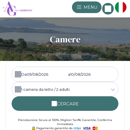
MENU
Camere
Da
a
1
camera da letto /
2
adulti
CERCARE
Prenotazione Sicura al 100%, Migliori Tariffe Garantite, Conferma
Immediata
Pagamento garantito da