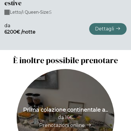
estive
Letto/i Queen-Size:
5
da
Dettagli
6200€ /notte
È inoltre possibile prenotare
Prima colazione continentale a...
B
da 16€
Prenotazioni online