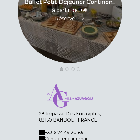
Buffet Petit-Déjeuner Continen...
Bo
à partir de 16€
Réserver
28 Impasse Des Eucalyptus,
83150 BANDOL - FRANCE
+33 6 74 49 20 85
Contacter par email