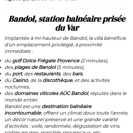
Bandol, station balnéaire prisée
du Var
Implantée à mi-hauteur de Bandol, la villa bénéficie
d'un emplacement privilégié, à proximité
immédiate :
du
golf Dolce Frégate Provence
(2 minutes),
des
plages de Bandol
(5 minutes),
du
port
, des
restaurants
, des
bars
,
du
Casino
, de la
discothèque
, et des activités
nocturnes,
des
domaines viticoles AOC Bandol
, réputés dans le
monde entier.
Bandol est une
destination balnéaire
incontournable
, offrant un climat doux toute l'année,
un décor naturel préservé et une grande variété
d'activités : voile, randonnée, dégustation de vins,
sorties en mer, marchés provençaux, etc.