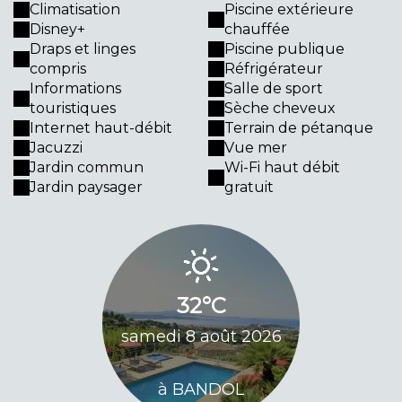
Climatisation
Piscine extérieure
Disney+
chauffée
Draps et linges
Piscine publique
compris
Réfrigérateur
Informations
Salle de sport
touristiques
Sèche cheveux
Internet haut-débit
Terrain de pétanque
Jacuzzi
Vue mer
Jardin commun
Wi-Fi haut débit
Jardin paysager
gratuit
33
32°C
dimanch
samedi 8 août 2026
20
à BANDOL
à BA