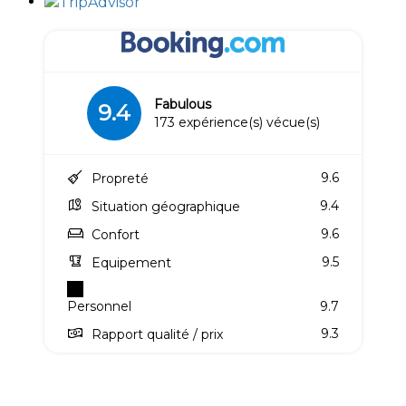
Fabulous
9.4
173 expérience(s) vécue(s)
9.6
Propreté
9.4
Situation géographique
9.6
Confort
9.5
Equipement
Personnel
9.7
9.3
Rapport qualité / prix