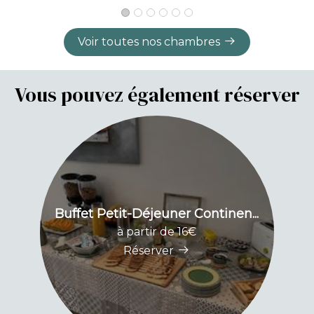
Voir toutes nos chambres
Vous pouvez également réserver
Buffet Petit-Déjeuner Continen...
Bo
à partir de 16€
Réserver