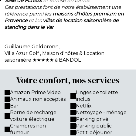
Salle de Fitness
et remise en forme.
Ces prestations font de notre établissement une
référence parmi les
maisons d'hôtes premium en
Provence
et les
villas de location saisonnière de
standing dans le Var
.
Guillaume Goldbronn,
Villa Azur Golf
, Maison d'hôtes & Location
saisonnière ★★★★★ à BANDOL
Votre confort, nos services
Amazon Prime Video
Linges de toilette
Animaux non acceptés
inclus
Bar
Netflix
Borne de recharge
Nettoyage - ménage
voiture électrique
Parking privé
Chambres non
Parking public
fumeur
Petit-déjeuner