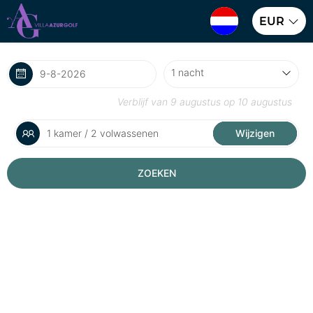
EUR
Verblijf van
9 augustus
op
10 augustus
1 kamer / 2 volwassenen
Wijzigen