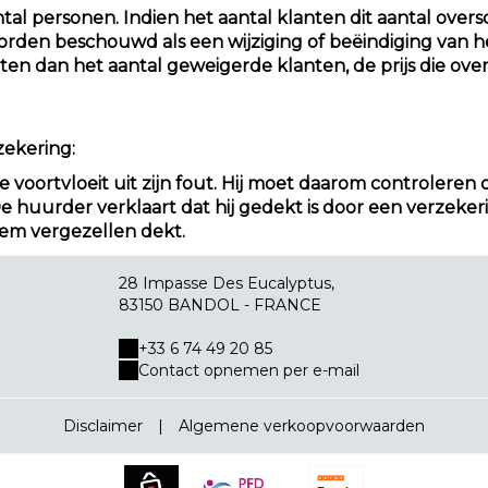
al personen. Indien het aantal klanten dit aantal oversc
den beschouwd als een wijziging of beëindiging van het 
anten dan het aantal geweigerde klanten, de prijs die o
zekering:
e voortvloeit uit zijn fout. Hij moet daarom controleren o
e huurder verklaart dat hij gedekt is door een verzekeri
hem vergezellen dekt.
28 Impasse Des Eucalyptus,
83150 BANDOL - FRANCE
+33 6 74 49 20 85
Contact opnemen per e-mail
Disclaimer
|
Algemene verkoopvoorwaarden