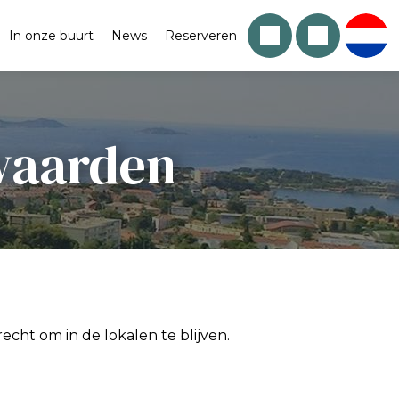
In onze buurt
News
Reserveren
waarden
cht om in de lokalen te blijven.