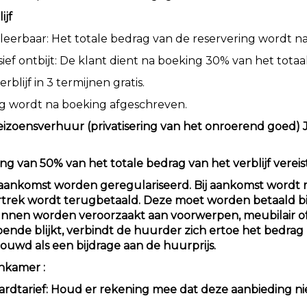
ijf
uleerbaar: Het totale bedrag van de reservering wordt 
usief ontbijt: De klant dient na boeking 30% van het tota
blijf in 3 termijnen gratis.
ng wordt na boeking afgeschreven.
 Seizoensverhuur (privatisering van het onroerend goed) J
ing van 50% van het totale bedrag van het verblijf vereist
r aankomst worden geregulariseerd. Bij aankomst wordt
ertrek wordt terugbetaald. Deze moet worden betaald b
 kunnen worden veroorzaakt aan voorwerpen, meubilair o
nde blijkt, verbindt de huurder zich ertoe het bedrag 
wd als een bijdrage aan de huurprijs.
tenkamer
:
ardtarief: Houd er rekening mee dat deze aanbieding niet